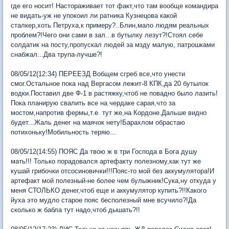
где его носит! Настораживает тот факт,что там вообще командира
не видать-уж не упокоил ли ратника Кузнецова какой
сталкер,хоть Петруха,к примеру?..Блин,мало людям реальных
проблем?!Чего они сами в зал...в бутылку лезут?!Стоял себе
солдатик на посту,пропускал людей за мзду малую, патрошками
снабжал...Два трупа-лучше?!
08/05/12(12:34) ПЕРЕЕЗД Вобщем сгреб все,что унести
смог.Остальное пока над Вергасом лежит-8 КПК,да 20 бутылок
водки.Поставил две Ф-1 в растяжку,чтоб не повадно было лазить!
Пока планирую свалить все на чердаке сарая,что за
мостом,напротив фермы,т.е. тут же,на Кордоне.Дальше видно
будет...Жаль денег на маячок нету!Барахлом обрастаю
потихоньку!Мобильность теряю...
08/05/12(14:55) ПОЯС Да твою ж в три Господа в Бога душу
мать!!! Только порадовался артефакту полезному,как тут же
кушай грибочки отсосиновички!!!Пояс-то мой без аккумулятора!И
артефакт мой полезный-не более чем булыжник!Сука,ну откуда у
меня СТОЛЬКО денег,чтоб еще и аккумулятор купить?!!Какого
йуха это мудло старое пояс бесполезный мне всучило?!Да
сколько ж бабла тут надо,чтоб дышать?!!