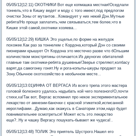
05/05/12(12:11) ОХОТНИКИ Вот еще копмашка местная!Оседлали
тоннель,что в Кишку ведет и мзду с того имеют,под предлогом
очистки Зоны от мутантов...Командует у них некий Дэн.Мутные
ребята!Но проще заплатить,чем связываться,тем более,что в
Кишке этой самой,охотники хозяева...
05/05/12(12:29) КИШКА Это ущелье,по форме на желудок
похожее.Как раз за тоннелем с Кордона,который Дэн со своими
пионерами крышует От Кордона это местечко разве что бОльшим
количеством монстрятины отличается.Из двуногих обитателей
главные там охотники-ребята душевные!Зверье стреляют,колбасу
варят,да самогонку гонят.Ну и рога-копыты-шкуры продают за
Зону.Обычное охотхозяйство в необычном месте...
05/05/12(13:01)ИНФА ОТ ВЕРГАСА Из всего трепа этого мастера
головой болезного удалось надыбать кой чего полезного!О,почти
стихи,ха!Так вот, Вергас вспомнил про некое экспериментальное
лекарство от амнезии-баночки с красной этикеткой,исписанной
иероглифами...Думаю,как окажусь в Санатории этом,надо будет
повнимательнее осмотреться! Может есть это лекарство
еще?..Ну и чашку Вергасу пошукать-бывают же чудеса!..
05/05/12(13:48) ТОЛИК Это приятель Шустрого.Нашел его