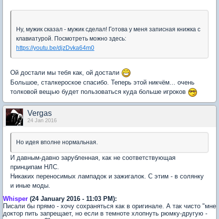
Ну, мужик сказал - мужик сделал! Готова у меня записная книжка с
клавиатурой. Посмотреть можно здесь:
https://youtu.be/djzDvka64m0
Ой достали мы тебя как, ой достали
Большое, сталкероское спасибо. Теперь этой никчём... очень
толковой вещью будет пользоваться куда больше игроков
Vergas
24 Jan 2016
Но идея вполне нормальная.
И давным-давно зарубленная, как не соответствующая
принципам НЛС.
Никаких переносимых лампадок и зажигалок. С этим - в солянку
и иные моды.
Whisper
(24 January 2016 - 11:03 PM):
Писали бы прямо - хочу сохраняться как в оригинале. А так чисто "мне
доктор пить запрещает, но если в темноте хлопнуть рюмку-другую -