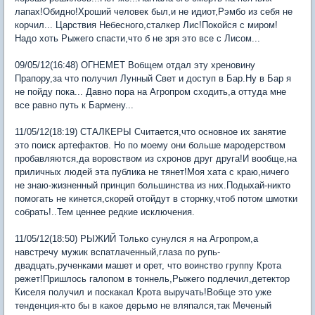
лапах!Обидно!Хроший человек был,и не идиот,Рэмбо из себя не
корчил... Царствия Небесного,сталкер Лис!Покойся с миром!
Надо хоть Рыжего спасти,что б не зря это все с Лисом...
09/05/12(16:48) ОГНЕМЕТ Вобщем отдал эту хреновину
Прапору,за что получил Лунный Свет и доступ в Бар.Ну в Бар я
не пойду пока... Давно пора на Агропром сходить,а оттуда мне
все равно путь к Бармену...
11/05/12(18:19) СТАЛКЕРЫ Считается,что основное их занятие
это поиск артефактов. Но по моему они больше мародерством
пробавляются,да воровством из схронов друг друга!И вообще,на
приличных людей эта публика не тянет!Моя хата с краю,ничего
не знаю-жизненный принцип большинства из них.Подыхай-никто
помогать не кинется,скорей отойдут в сторнку,чтоб потом шмотки
собрать!..Тем ценнее редкие исключения.
11/05/12(18:50) РЫЖИЙ Только сунулся я на Агропром,а
навстречу мужик вспатлаченный,глаза по рупь-
двадцать,рученками машет и орет, что воинство группу Крота
режет!Пришлось галопом в тоннель,Рыжего подлечил,детектор
Киселя получил и поскакал Крота выручать!Вобще это уже
тенденция-кто бы в какое дерьмо не вляпался,так Меченый