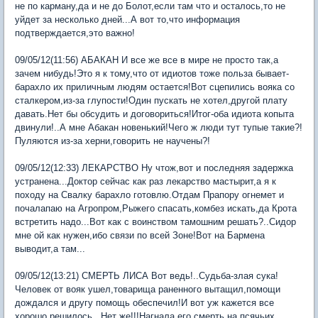
не по карману,да и не до Болот,если там что и осталось,то не
уйдет за несколько дней...А вот то,что информация
подтверждается,это важно!
09/05/12(11:56) АБАКАН И все же все в мире не просто так,а
зачем нибудь!Это я к тому,что от идиотов тоже польза бывает-
барахло их приличным людям остается!Вот сцепились вояка со
сталкером,из-за глупости!Один пускать не хотел,другой плату
давать.Нет бы обсудить и договориться!Итог-оба идиота копыта
двинули!..А мне Абакан новенький!Чего ж люди тут тупые такие?!
Пуляются из-за херни,говорить не научены?!
09/05/12(12:33) ЛЕКАРСТВО Ну чтож,вот и последняя задержка
устранена...Доктор сейчас как раз лекарство мастырит,а я к
походу на Свалку барахло готовлю.Отдам Прапору огнемет и
почалапаю на Агропром,Рыжего спасать,комбез искать,да Крота
встретить надо...Вот как с воинством тамошним решать?..Сидор
мне ой как нужен,ибо связи по всей Зоне!Вот на Бармена
выводит,а там...
09/05/12(13:21) СМЕРТЬ ЛИСА Вот ведь!..Судьба-злая сука!
Человек от вояк ушел,товарища раненного вытащил,помощи
дождался и другу помощь обеспечил!И вот уж кажется все
хорошо решилось...Нет же!!!Нагнала его смерть на псячьих