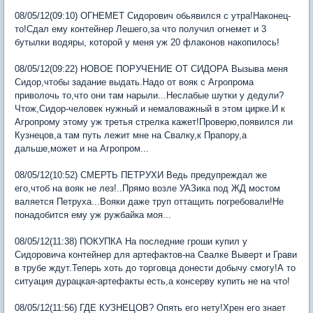
08/05/12(09:10) ОГНЕМЕТ Сидорович обьявился с утра!Наконец-
то!Сдал ему контейнер Лешего,за что получил огнемет и 3
бутылки водяры, которой у меня уж 20 флаконов накопилось!
08/05/12(09:22) НОВОЕ ПОРУЧЕНИЕ ОТ СИДОРА Вызыва меня
Сидор,чтобы задание выдать.Надо от вояк с Агропрома
приволочь то,что они там нарыли...Неслабые шутки у дедули?
Чтож,Сидор-человек нужный и немаловажный в этом цирке.И к
Агропрому этому уж третья стрелка кажет!Проверю,появился ли
Кузнецов,а там путь лежит мне на Свалку,к Прапору,а
дальше,может и на Агропром...
08/05/12(10:52) СМЕРТЬ ПЕТРУХИ Ведь предупреждал же
его,чтоб на вояк не лез!..Прямо возле УАЗика под ЖД мостом
валяется Петруха...Вояки даже труп оттащить погребовали!Не
понадобится ему уж ружбайка моя...
08/05/12(11:38) ПОКУПКА На последние гроши купил у
Сидоровича контейнер для артефактов-на Свалке Выверт и Грави
в трубе ждут.Теперь хоть до торговца донести добычу смогу!А то
ситуация дурацкая-артефакты есть,а консерву купить не на что!
08/05/12(11:56) ГДЕ КУЗНЕЦОВ? Опять его нету!Хрен его знает