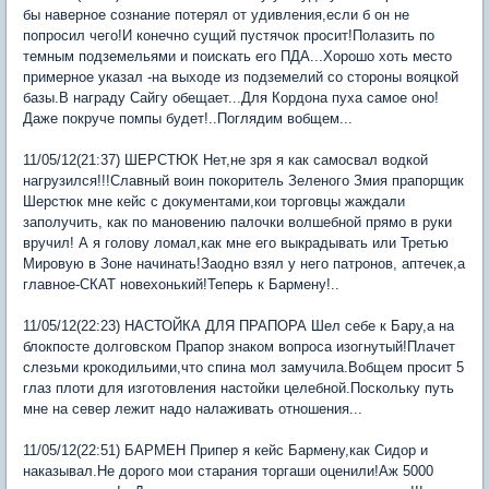
бы наверное сознание потерял от удивления,если б он не
попросил чего!И конечно сущий пустячок просит!Полазить по
темным подземельями и поискать его ПДА...Хорошо хоть место
примерное указал -на выходе из подземелий со стороны вояцкой
базы.В награду Сайгу обещает...Для Кордона пуха самое оно!
Даже покруче помпы будет!..Поглядим вобщем...
11/05/12(21:37) ШЕРСТЮК Нет,не зря я как самосвал водкой
нагрузился!!!Славный воин покоритель Зеленого Змия прапорщик
Шерстюк мне кейс с документами,кои торговцы жаждали
заполучить, как по мановению палочки волшебной прямо в руки
вручил! А я голову ломал,как мне его выкрадывать или Третью
Мировую в Зоне начинать!Заодно взял у него патронов, аптечек,а
главное-СКАТ новехонький!Теперь к Бармену!..
11/05/12(22:23) НАСТОЙКА ДЛЯ ПРАПОРА Шел себе к Бару,а на
блокпосте долговском Прапор знаком вопроса изогнутый!Плачет
слезьми крокодильими,что спина мол замучила.Вобщем просит 5
глаз плоти для изготовления настойки целебной.Поскольку путь
мне на север лежит надо налаживать отношения...
11/05/12(22:51) БАРМЕН Припер я кейс Бармену,как Сидор и
наказывал.Не дорого мои старания торгаши оценили!Аж 5000