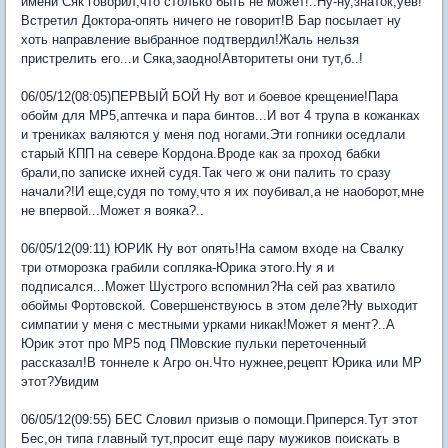
имени Сяк говорил,что столько быть не может!..Ну-ну,знаток,уев!
Встретил Доктора-опять ничего не говорит!В Бар посылает ну
хоть направление выбранное подтвердил!Жаль нельзя
пристрелить его...и Сяка,заодно!Авторитеты они тут,б..!
06/05/12(08:05)ПЕРВЫЙ БОЙ Ну вот и боевое крещение!Пара
обойм для МР5,аптечка и пара бинтов...И вот 4 трупа в кожанках
и трениках валяются у меня под ногами.Эти гопники оседлали
старый КПП на севере Кордона.Вроде как за проход бабки
брали,по записке ихней судя.Так чего ж они палить то сразу
начали?!И еще,судя по тому,что я их поубивал,а не наоборот,мне
не впервой...Может я вояка?..
06/05/12(09:11) ЮРИК Ну вот опять!На самом входе на Свалку
три отморозка грабили сопляка-Юрика этого.Ну я и
подписался...Может Шустрого вспомнил?На сей раз хватило
обоймы Фортовской. Совершенствуюсь в этом деле?Ну выходит
симпатии у меня с местными урками никак!Может я мент?..А
Юрик этот про МР5 под ПМовские пульки переточенный
рассказал!В тоннеле к Агро он.Что нужнее,рецепт Юрика или МР
этот?Увидим
06/05/12(09:55) БЕС Словил призыв о помощи.Приперся.Тут этот
Бес,он типа главный тут,просит еще пару мужиков поискать в