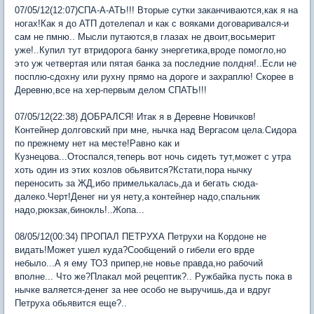
07/05/12(12:07)СПА-А-АТЬ!!! Вторые сутки заканчиваются,как я на
ногах!Как я до АТП дотелепал и как с вояками договаривался-и
сам не пмню.. Мысли путаются,в глазах не двоит,восьмерит
уже!..Купил тут втридорога банку энергетика,вроде помогло,но
это уж четвертая или пятая банка за последние полдня!..Если не
посплю-сдохну или рухну прямо на дороге и захраплю! Скорее в
Деревню,все на хер-первым делом СПАТЬ!!!
07/05/12(22:38) ДОБРАЛСЯ! Итак я в Деревне Новичков!
Контейнер долговский при мне, нычка над Вергасом цела.Сидора
по прежнему нет на месте!Равно как и
Кузнецова...Отоспался,теперь вот ночь сидеть тут,может с утра
хоть один из этих козлов обьявится?Кстати,пора нычку
переносить за ЖД,ибо примелькалась,да и бегать сюда-
далеко.Черт!Денег ни уя нету,а контейнер надо,спальник
надо,рюкзак,бинокль!..Жопа...
08/05/12(00:34) ПРОПАЛ ПЕТРУХА Петрухи на Кордоне не
видать!Может ушел куда?Сообщений о гибели его врде
небыло...А я ему ТОЗ припер,не новье правда,но рабочий
вполне... Что же?Плакал мой рецептик?.. Ружбайка пусть пока в
нычке валяется-денег за нее особо не выручишь,да и вдруг
Петруха обьявится еще?..