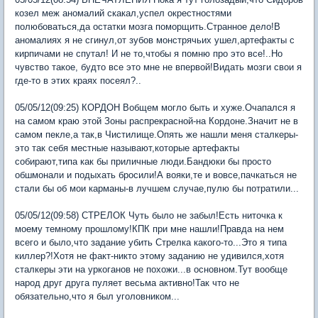
козел меж аномалий скакал,успел окрестностями
полюбоваться,да остатки мозга поморщить.Странное дело!В
аномалиях я не сгинул,от зубов монстрячьих ушел,артефакты с
кирпичами не спутал! И не то,чтобы я помню про это все!..Но
чувство такое, будто все это мне не впервой!Видать мозги свои я
где-то в этих краях посеял?..
05/05/12(09:25) КОРДОН Вобщем могло быть и хуже.Очапался я
на самом краю этой Зоны распрекрасной-на Кордоне.Значит не в
самом пекле,а так,в Чистилище.Опять же нашли меня сталкеры-
это так себя местные называют,которые артефакты
собирают,типа как бы приличные люди.Бандюки бы просто
обшмонали и подыхать бросили!А вояки,те и вовсе,пачкаться не
стали бы об мои карманы-в лучшем случае,пулю бы потратили...
05/05/12(09:58) СТРЕЛОК Чуть было не забыл!Есть ниточка к
моему темному прошлому!КПК при мне нашли!Правда на нем
всего и было,что задание убить Стрелка какого-то...Это я типа
киллер?!Хотя не факт-никто этому заданию не удивился,хотя
сталкеры эти на уркоганов не похожи...в основном.Тут вообще
народ друг друга пуляет весьма активно!Так что не
обязательно,что я был уголовником...