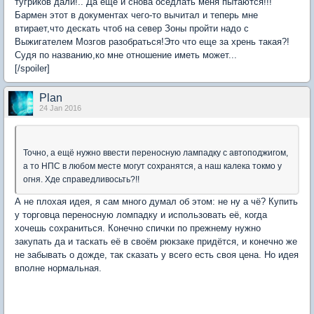
тугриков дали!.. Да еще и снова оседлать меня пытаются!!!
Бармен этот в документах чего-то вычитал и теперь мне
втирает,что дескать чтоб на север Зоны пройти надо с
Выжигателем Мозгов разобраться!Это что еще за хрень такая?!
Судя по названию,ко мне отношение иметь может...
[/spoiler]
Plan
24 Jan 2016
Точно, а ещё нужно ввести переносную лампадку с автоподжигом,
а то НПС в любом месте могут сохранятся, а наш калека токмо у
огня. Хде справедливосьть?!!
А не плохая идея, я сам много думал об этом: не ну а чё? Купить
у торговца переносную ломпадку и использовать её, когда
хочешь сохраниться. Конечно спички по прежнему нужно
закупать да и таскать её в своём рюкзаке придётся, и конечно же
не забывать о дожде, так сказать у всего есть своя цена. Но идея
вполне нормальная.