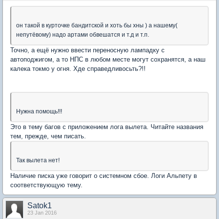
он такой в курточке бандитской и хоть бы хны ) а нашему(
непутёвому) надо артами обвешатся и т.д и т.п.
Точно, а ещё нужно ввести переносную лампадку с
автоподжигом, а то НПС в любом месте могут сохранятся, а наш
калека токмо у огня. Хде справедливосьть?!!
Нужна помощь!!!
Это в тему багов с приложением лога вылета. Читайте названия
тем, прежде, чем писать.
Так вылета нет!
Наличие писка уже говорит о системном сбое. Логи Альпету в
соответствующую тему.
Satok1
23 Jan 2016