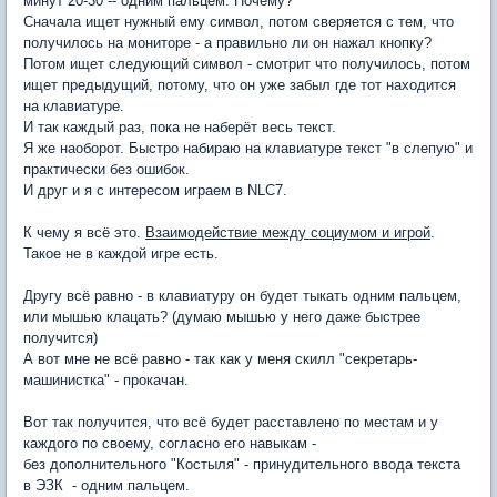
минут 20-30 -- одним пальцем. Почему?
Сначала ищет нужный ему символ, потом сверяется с тем, что
получилось на мониторе - а правильно ли он нажал кнопку?
Потом ищет следующий символ - смотрит что получилось, потом
ищет предыдущий, потому, что он уже забыл где тот находится
на клавиатуре.
И так каждый раз, пока не наберёт весь текст.
Я же наоборот. Быстро набираю на клавиатуре текст "в слепую" и
практически без ошибок.
И друг и я c интересом играем в NLC7.
К чему я всё это.
Взаимодействие между социумом и игрой
.
Такое не в каждой игре есть.
Другу всё равно - в клавиатуру он будет тыкать одним пальцем,
или мышью клацать? (думаю мышью у него даже быстрее
получится)
А вот мне не всё равно - так как у меня скилл "секретарь-
машинистка" - прокачан.
Вот так получится, что всё будет расставлено по местам и у
каждого по своему, согласно его навыкам -
без дополнительного "Костыля" - принудительного ввода текста
в ЭЗК - одним пальцем.