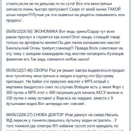
стоило,если не по деньгам,то по сути! Все эти монстрячьи
запчасти очень быстро протухают! Скоро от моей нычки ТАКОЙ
штын попрет!!!Лучше уж эти ошметья на рецепты повыменять или
продать!..
05/05/12(16:56) ЭКОНОМИКА Вот ведь хрень!Сидор тут всех
раком прогнул и глумится как хочет!Этот хмырь стоящий товар
только на артефакты меняет!За две пачки калашевских маслят
Бенгальский Огонь требует,говноед!!! Правда Волк советовал на
эту тему с вояцким командиром под мостом поговорить-Кузнецов
фамилия его.Так ведь сменился он!Как назло!
05/05/12(17:46) СБОРЫ Раз уж решил завтра выдвигаться-продал
всю тухлятину монстрячью,а заодно и куртку,что Шустрому
притащил. На бабки эти прикупил маслят к МР5,котрый с
мертвяка бандитсого снял по случаю.Вобщем есть у меня Форт с
300 пулек и МР5 этот с 400 патрошек-для начала.АКСУ волков и
150 пулек к нему оставил у Вергаса на чердаке, вместе с 9
бутылками водки.Вот антирада нет совсем!..
06/05/12(06:27) СНОВА ДОКТОР Итак двинул на север.Насыпь
ЖД пересек у тоннеля,пришлось бутылку водки истратить...У
того тоннеля,где электры 8!!! кабанов туссят,хотя крендель по