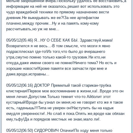
мельне заброшенной вчера.Поскольку удалось ее восстановить,а
информации на ней не оказалось,решил вот использовать это
чудо враждебной техники по прямому назначению вести
дневник.Не выкидывать же ее?!За нее артефактом
плачено,между прочим...Ну и на память кому-кому
рассчитывать,но уж не мне...
05/05/12(05:46) Я...НУ О СЕБЕ КАК БЫ. Здравствуй,мама!
Возвратился я не весь...-В том смысле, что мозги я явно
подрасплескал где-то!Из того,что было до вчерашнего
утра,смутно помню только какой-то грузовик.Ни кто,ни
откуда,даже имени своего не помню!Ничего тема? Но есть и
хорошие новости!Кроме памяти все запчасти при мне и
даже,вроде,исправны...
05/05/12(06:16) ДОКТОР Премилый такой старикан-трубка
клистирная!Первое мое воспоминание в жизни,ха!..Вроде это он
меня лечил.Допустим.Только темнит что-то Айболит этот
кустарный!Вроде бы узнал он меня,но не говорит кто же я такое
есть, гаденышь!!!Типа не уверен он!Наступить бы на кадык
емудля уверенности!..Но слаб я пока.Опять же,вроде как обязан
ему,тьфу!Да и порядков местных не знаю,мало ли!.
05/05/12(06:50) СИДОРОВИЧ Опачки!По ходу меня только