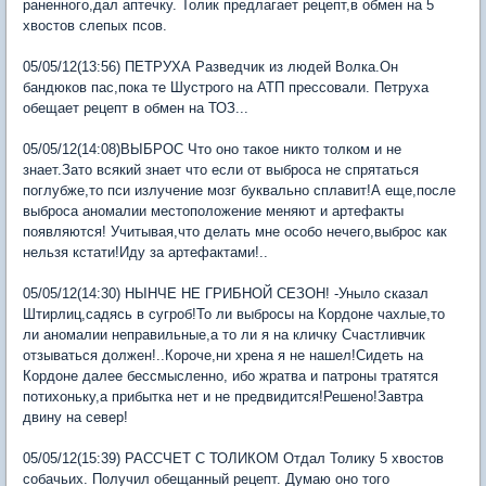
раненного,дал аптечку. Толик предлагает рецепт,в обмен на 5
хвостов слепых псов.
05/05/12(13:56) ПЕТРУХА Разведчик из людей Волка.Он
бандюков пас,пока те Шустрого на АТП прессовали. Петруха
обещает рецепт в обмен на ТОЗ...
05/05/12(14:08)ВЫБРОС Что оно такое никто толком и не
знает.Зато всякий знает что если от выброса не спрятаться
поглубже,то пси излучение мозг буквально сплавит!А еще,после
выброса аномалии местоположение меняют и артефакты
появляются! Учитывая,что делать мне особо нечего,выброс как
нельзя кстати!Иду за артефактами!..
05/05/12(14:30) НЫНЧЕ НЕ ГРИБНОЙ СЕЗОН! -Уныло сказал
Штирлиц,садясь в сугроб!То ли выбросы на Кордоне чахлые,то
ли аномалии неправильные,а то ли я на кличку Счастливчик
отзываться должен!..Короче,ни хрена я не нашел!Сидеть на
Кордоне далее бессмысленно, ибо жратва и патроны тратятся
потихоньку,а прибытка нет и не предвидится!Решено!Завтра
двину на север!
05/05/12(15:39) РАССЧЕТ С ТОЛИКОМ Отдал Толику 5 хвостов
собачьих. Получил обещанный рецепт. Думаю оно того