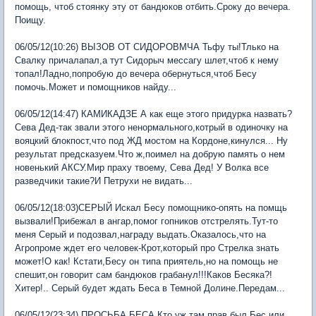
помощь, чтоб стоянку эту от бандюков отбить.Сроку до вечера.
Поищу.
06/05/12(10:26) ВЫЗОВ ОТ СИДОРОВМЧА Тьфу ты!Тлько на
Свалку причалапал,а тут Сидорыч мессагу шлет,чтоб к нему
топал!Ладно,попробую до вечера обернуться,чтоб Бесу
помочь.Может и помощников найду...
06/05/12(14:47) КАМИКАДЗЕ А как еще этого придурка назвать?
Сева Дед-так звали этого ненормального,котрый в одиночку на
вояцкий блокпост,что под ЖД мостом на Кордоне,кинулся... Ну
результат предсказуем.Что ж,поимел на добрую память о нем
новенький АКСУ.Мир праху твоему, Сева Дед! У Волка все
разведчики такие?И Петрухи не видать...
06/05/12(18:03)СЕРЫЙ Искал Бесу помощнико-опять на помщь
вызвали!Прибежал в ангар,помог гопников отстрелять.Тут-то
меня Серый и подозвал,награду выдать.Оказалось,что на
Агропроме ждет его человек-Крот,который про Стрелка знать
может!О как! Кстати,Бесу он типа приятель,но на помощь не
спешит,он говорит сам бандюков грабанул!!!Каков Бесяка?!
Хитер!.. Серый будет ждать Беса в Темной Долине.Передам...
06/05/12(23:34) ПРОСЬБА БЕСА Кто уж там прав был,Бес или