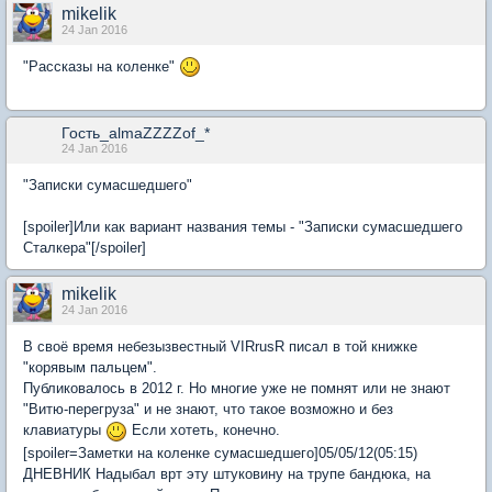
mikelik
24 Jan 2016
"Рассказы на коленке"
Гость_almaZZZZof_*
24 Jan 2016
"Записки сумасшедшего"
[spoiler]Или как вариант названия темы - "Записки сумасшедшего
Сталкера"[/spoiler]
mikelik
24 Jan 2016
В своё время небезызвестный VIRrusR писал в той книжке
"корявым пальцем".
Публиковалось в 2012 г. Но многие уже не помнят или не знают
"Витю-перегруза" и не знают, что такое возможно и без
клавиатуры
Если хотеть, конечно.
[spoiler=Заметки на коленке сумасшедшего]
05/05/12(05:15)
ДНЕВНИК Надыбал врт эту штуковину на трупе бандюка, на