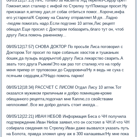
08/05/12(17:23) ЛИС Только за насыпть ЖД перелез-Сидор орет!
Гомонит,мол сталкер с инфой по Стрелку тут!Помощи просит.Ну
прискакал я,аптеку дал,от собак отбиться помог...Короче,инфа
его устарела!К Серому на Свалку отправляет.М-дя...Ладно
-людям помогать надо.Если подгоню 10 аптек,Лис рецепт
обещал.Еще просил с Доктором побазарить,благо тут он, чтоб
другу Лиса помочь раненному...
08/05/12(17:57) СНОВА ДОКТОР По просьбе Лиса поговорил с
Доктором.Тот просит по паре собачьих хвостов и тушканьих
бошек,да пузырь водярычтоб другу Лиса лекарство сварить.А
звать того друга Рыжим!Это как раз тот сталкер,что на горбу
меня припер от труповозки до Сидоровича!Ну я ведь не сука с
псячьим сердцем,а?!Надо помочь парню!
08/05/12(18:34) РАССЧЕТ С ЛИСОМ Отдал Лису 10 аптек.Тот
оказался мужиком приличным и добро помнящим-кроме
обещанного рецепта,подогнал мне Каплю,со свойствами
неплохими!..Все же добро делать стоит иногда...
08/05/12(22:21) ИВАН НЕБОВ Информация Беса о ЧН получила
подтверждение.Иван Небов заявил,что он состоял в ЧН.И что ЧН
собирала сведения по Стрелку.Иван даже вызвался указать путь
на Болота, правда зломил цену аж в 300 калашевых!Ну мне пока