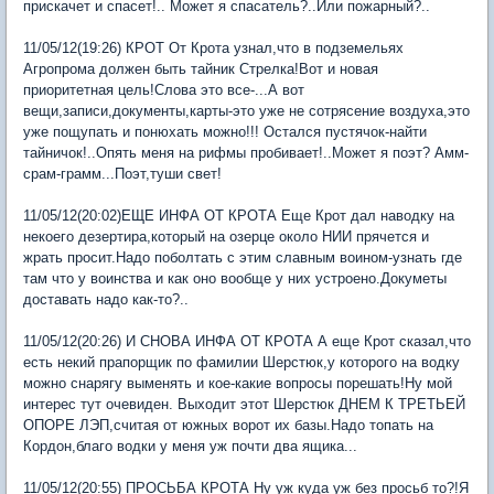
прискачет и спасет!.. Может я спасатель?..Или пожарный?..
11/05/12(19:26) КРОТ От Крота узнал,что в подземельях
Агропрома должен быть тайник Стрелка!Вот и новая
приоритетная цель!Слова это все-...А вот
вещи,записи,документы,карты-это уже не сотрясение воздуха,это
уже пощупать и понюхать можно!!! Остался пустячок-найти
тайничок!..Опять меня на рифмы пробивает!..Может я поэт? Амм-
срам-грамм...Поэт,туши свет!
11/05/12(20:02)ЕЩЕ ИНФА ОТ КРОТА Еще Крот дал наводку на
некоего дезертира,который на озерце около НИИ прячется и
жрать просит.Надо поболтать с этим славным воином-узнать где
там что у воинства и как оно вообще у них устроено.Докуметы
доставать надо как-то?..
11/05/12(20:26) И СНОВА ИНФА ОТ КРОТА А еще Крот сказал,что
есть некий прапорщик по фамилии Шерстюк,у которого на водку
можно снарягу выменять и кое-какие вопросы порешать!Ну мой
интерес тут очевиден. Выходит этот Шерстюк ДНЕМ К ТРЕТЬЕЙ
ОПОРЕ ЛЭП,считая от южных ворот их базы.Надо топать на
Кордон,благо водки у меня уж почти два ящика...
11/05/12(20:55) ПРОСЬБА КРОТА Ну уж куда уж без просьб то?!Я