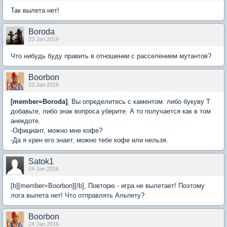
Так вылета нет!
Boroda
23 Jan 2016
Что нибудь буду править в отношении с расселением мутантов?
Boorbon
23 Jan 2016
[member=Boroda]
, Вы определитесь с каментом. либо букуву Т
добавьте, либо знак вопроса уберите. А то получается как в том
анекдоте.
-Официант, можно мне кофе?
-Да я хрен его знает, можно тебе кофе или нельзя.
Satok1
24 Jan 2016
[b][member=Boorbon][/b], Повторю - игра не вылетает! Поэтому
лога вылета нет! Что отправлять Альпету?
Boorbon
24 Jan 2016