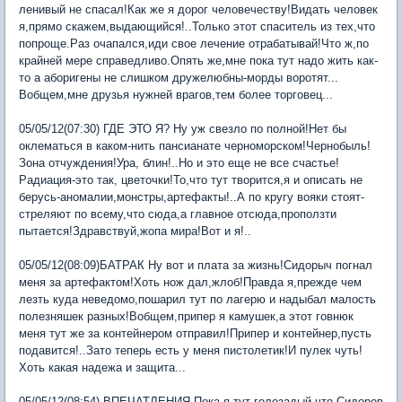
ленивый не спасал!Как же я дорог человечеству!Видать человек
я,прямо скажем,выдающийся!..Только этот спаситель из тех,что
попроще.Раз очапался,иди свое лечение отрабатывай!Что ж,по
крайней мере справедливо.Опять же,мне пока тут надо жить как-
то а аборигены не слишком дружелюбны-морды воротят...
Вобщем,мне друзья нужней врагов,тем более торговец...
05/05/12(07:30) ГДЕ ЭТО Я? Ну уж свезло по полной!Нет бы
оклематься в каком-нить пансианате черноморском!Чернобыль!
Зона отчуждения!Ура, блин!..Но и это еще не все счастье!
Радиация-это так, цветочки!То,что тут творится,я и описать не
берусь-аномалии,монстры,артефакты!..А по кругу вояки стоят-
стреляют по всему,что сюда,а главное отсюда,проползти
пытается!Здравствуй,жопа мира!Вот и я!..
05/05/12(08:09)БАТРАК Ну вот и плата за жизнь!Сидорыч погнал
меня за артефактом!Хоть нож дал,жлоб!Правда я,прежде чем
лезть куда неведомо,пошарил тут по лагерю и надыбал малость
полезняшек разных!Вобщем,припер я камушек,а этот говнюк
меня тут же за контейнером отправил!Припер и контейнер,пусть
подавится!..Зато теперь есть у меня пистолетик!И пулек чуть!
Хоть какая надежа и защита...
05/05/12(08:54) ВПЕЧАТЛЕНИЯ Пока я тут голозадый,что Сидоров