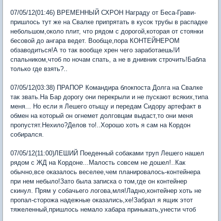
07/05/12(01:46) ВРЕМЕННЫЙ СХРОН Награду от Беса-Грави-
пришлось тут же на Свалке припрятать в кусок трубы в распадке
небольшом,около плит, что рядом с дорогой,которая от стоянки
бесовой до ангара ведет. Вообще,пора КОНТЕЙНЕРОМ
обзаводиться!А то так вообще хрен чего заработаешь!И
спальником,чтоб по ночам спать, а не в днивник строчить!Бабла
только где взять?..
07/05/12(03:38) ПРАПОР Командира блокпоста Долга на Свалке
так звать.На Бар дорогу они перекрыли и не пускают всяких,типа
меня... Но если я Лешего отыщу и передам Сидору артефакт в
обмен на который он огнемет долговцам выдаст,то они меня
пропустят.Нехило?Делов то!..Хорошо хоть я сам на Кордон
собирался.
07/05/12(11:00)ЛЕШИЙ Поеденный собаками труп Лешего нашел
рядом с ЖД на Кордоне...Малость совсем не дошел!..Как
обычно,все оказалось веселее,чем планировалось-контейнера
при нем небыло!Зато была записка о том,где он контейнер
скинул. Прям у собачьего логова,мля!Ладно,контейнер хоть не
пропал-сторожа надежные оказались,хе!Забрал я ящик этот
тяжеленный,пришлось немало хабара приныкать,унести чтоб