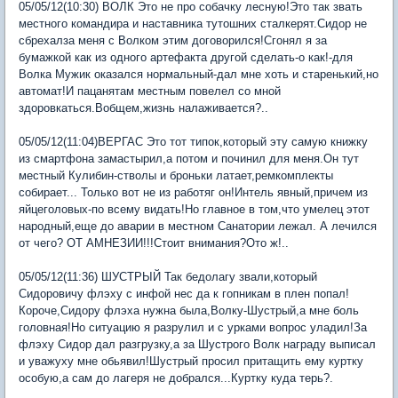
05/05/12(10:30) ВОЛК Это не про собачку лесную!Это так звать
местного командира и наставника тутошних сталкерят.Сидор не
сбрехалза меня с Волком этим договорился!Сгонял я за
бумажкой как из одного артефакта другой сделать-о как!-для
Волка Мужик оказался нормальный-дал мне хоть и старенький,но
автомат!И пацанятам местным повелел со мной
здоровкаться.Вобщем,жизнь налаживается?..
05/05/12(11:04)ВЕРГАС Это тот типок,который эту самую книжку
из смартфона замастырил,а потом и починил для меня.Он тут
местный Кулибин-стволы и броньки латает,ремкомплекты
собирает... Только вот не из работяг он!Интель явный,причем из
яйцеголовых-по всему видать!Но главное в том,что умелец этот
народный,еще до аварии в местном Санатории лежал. А лечился
от чего? ОТ АМНЕЗИИ!!!Стоит внимания?Ото ж!..
05/05/12(11:36) ШУСТРЫЙ Так бедолагу звали,который
Сидоровичу флэху с инфой нес да к гопникам в плен попал!
Короче,Сидору флэха нужна была,Волку-Шустрый,а мне боль
головная!Но ситуацию я разрулил и с урками вопрос уладил!За
флэху Сидор дал разгрузку,а за Шустрого Волк награду выписал
и уважуху мне обьявил!Шустрый просил притащить ему куртку
особую,а сам до лагеря не добрался...Куртку куда терь?.