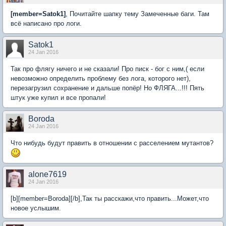
[member=Satok1]
, Почитайте шапку тему Замеченные баги. Там
всё написано про логи.
Satok1
24 Jan 2016
Так про флягу ничего и не сказали! Про писк - бог с ним,( если
невозможно определить проблему без лога, которого нет),
перезагрузил сохранение и дальше попёр! Но ФЛЯГА...!!! Пять
штук уже купил и все пропали!
Boroda
24 Jan 2016
Что нибудь будут править в отношении с расселением мутантов?
alone7619
24 Jan 2016
[b][member=Boroda][/b],Так ты расскажи,что править...Может,что
новое услышим.