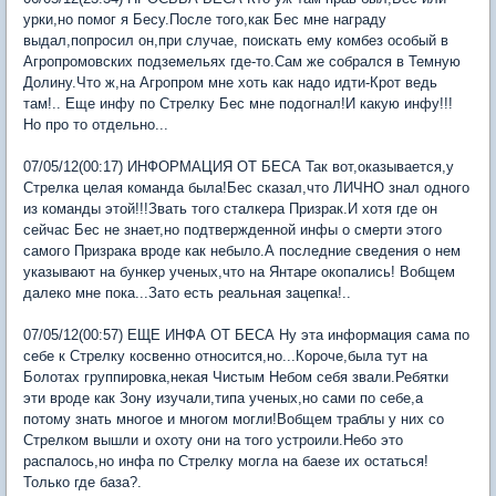
урки,но помог я Бесу.После того,как Бес мне награду
выдал,попросил он,при случае, поискать ему комбез особый в
Агропромовских подземельях где-то.Сам же собрался в Темную
Долину.Что ж,на Агропром мне хоть как надо идти-Крот ведь
там!.. Еще инфу по Стрелку Бес мне подогнал!И какую инфу!!!
Но про то отдельно...
07/05/12(00:17) ИНФОРМАЦИЯ ОТ БЕСА Так вот,оказывается,у
Стрелка целая команда была!Бес сказал,что ЛИЧНО знал одного
из команды этой!!!Звать того сталкера Призрак.И хотя где он
сейчас Бес не знает,но подтвержденной инфы о смерти этого
самого Призрака вроде как небыло.А последние сведения о нем
указывают на бункер ученых,что на Янтаре окопались! Вобщем
далеко мне пока...Зато есть реальная зацепка!..
07/05/12(00:57) ЕЩЕ ИНФА ОТ БЕСА Ну эта информация сама по
себе к Стрелку косвенно относится,но...Короче,была тут на
Болотах группировка,некая Чистым Небом себя звали.Ребятки
эти вроде как Зону изучали,типа ученых,но сами по себе,а
потому знать многое и многом могли!Вобщем траблы у них со
Стрелком вышли и охоту они на того устроили.Небо это
распалось,но инфа по Стрелку могла на баезе их остаться!
Только где база?.